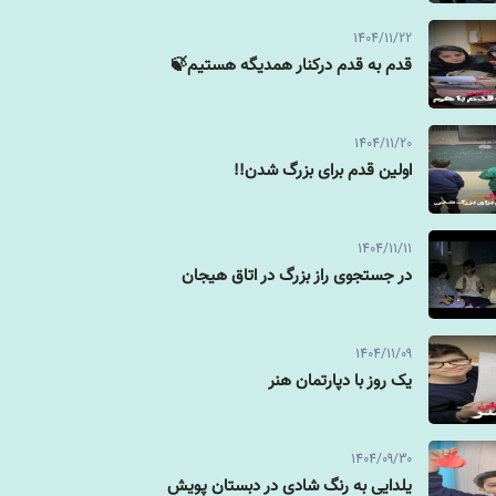
1404/11/22
قدم به قدم درکنار همدیگه هستیم🍃
1404/11/20
اولین قدم برای بزرگ شدن!!
1404/11/11
در جستجوی راز بزرگ در اتاق هیجان
1404/11/09
یک روز با دپارتمان هنر
1404/09/30
یلدایی به رنگ شادی در دبستان پویش