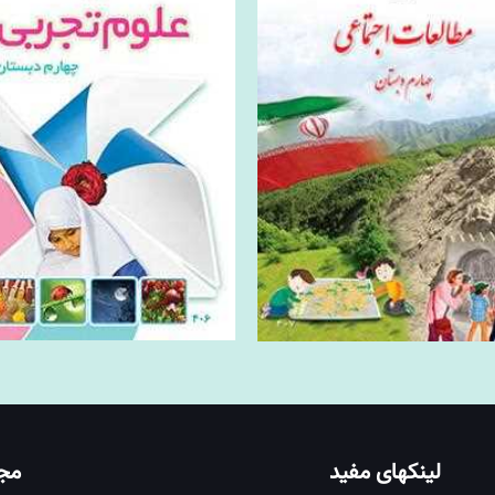
لینکهای مفید
مج