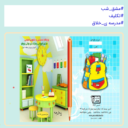
#مشق_شب
#تکلیف
#مدرسه ی_خلاق