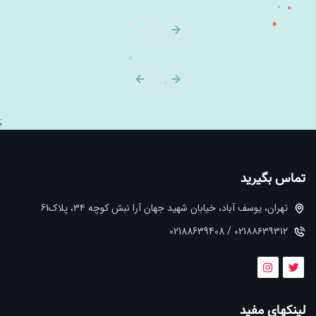
;
تماس بگیرید
تهران، یوسف آباد، خیابان شهید جهان آرا نبش کوچه ۳۴، پلاک61
021۸۸۶۳۹۳۱۲ / 02188639408
لینکهای مفید