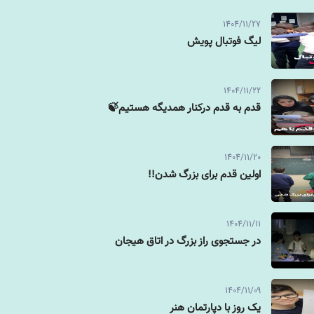
1404/11/27
لیگ فوتبال پویش
1404/11/22
قدم به قدم درکنار همدیگه هستیم🍃
1404/11/20
اولین قدم برای بزرگ شدن!!
1404/11/11
در جستجوی راز بزرگ در اتاق هیجان
1404/11/09
یک روز با دپارتمان هنر