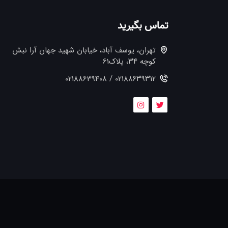
تماس بگیرید
تهران، یوسف آباد، خیابان شهید جهان آرا نبش
کوچه ۳۴، پلاک61
021۸۸۶۳۹۳۱۲ / 02188639408