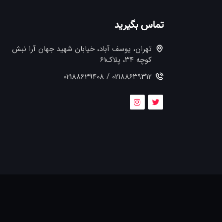
تماس بگیرید
تهران، یوسف آباد، خیابان شهید جهان آرا نبش
کوچه ۳۴، پلاک61
021۸۸۶۳۹۳۱۲ / 02188639408