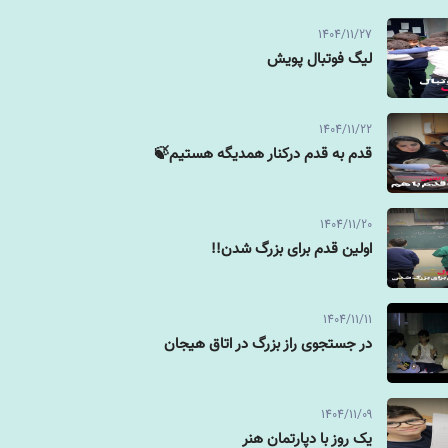
1404/11/27
لیگ فوتبال پویش
1404/11/22
قدم به قدم درکنار همدیگه هستیم🍃
1404/11/20
اولین قدم برای بزرگ شدن!!
1404/11/11
در جستجوی راز بزرگ در اتاق هیجان
1404/11/09
یک روز با دپارتمان هنر