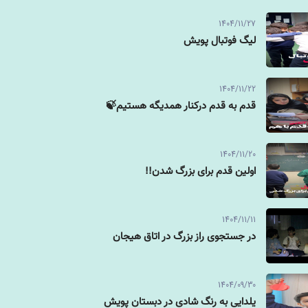
1404/11/27
لیگ فوتبال پویش
1404/11/22
قدم به قدم درکنار همدیگه هستیم🍃
1404/11/20
اولین قدم برای بزرگ شدن!!
1404/11/11
در جستجوی راز بزرگ در اتاق هیجان
1404/09/30
یلدایی به رنگ شادی در دبستان پویش