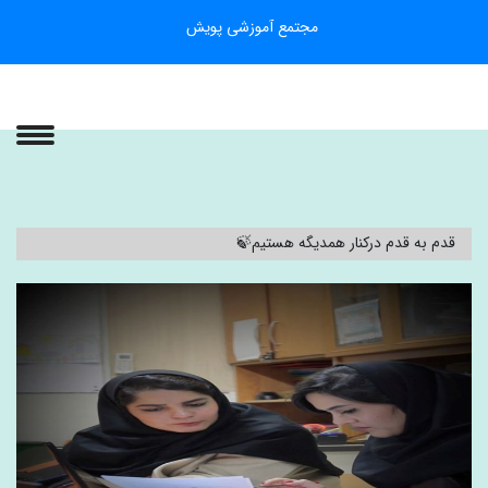
مجتمع آموزشی پویش
قدم به قدم درکنار همدیگه هستیم🍃