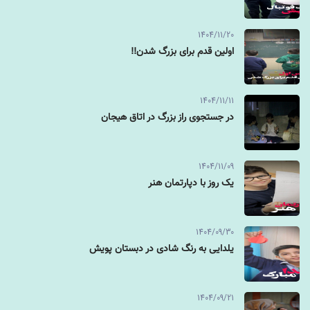
1404/11/20
اولین قدم برای بزرگ شدن!!
1404/11/11
در جستجوی راز بزرگ در اتاق هیجان
1404/11/09
یک روز با دپارتمان هنر
1404/09/30
یلدایی به رنگ شادی در دبستان پویش
1404/09/21